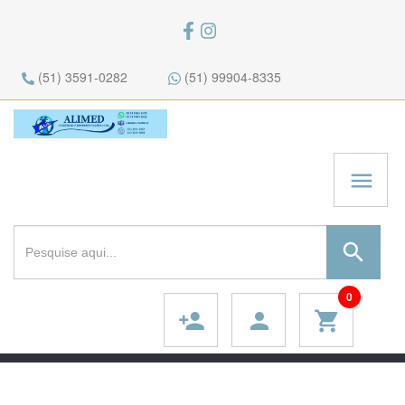
(51) 3591-0282
(51) 99904-8335
menu
search
0
person_add
person
shopping_cart