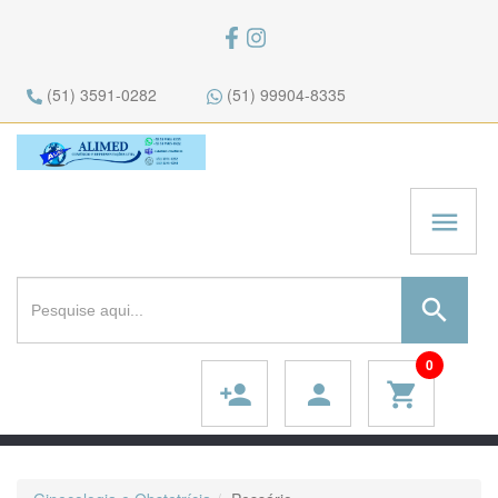
(51) 3591-0282
(51) 99904-8335
menu
search
0
person_add
person
shopping_cart