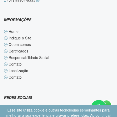
(51) 99904-8335
INFORMAÇÕES
Home
Indique o Site
Quem somos
Certificados
Responsabilidade Social
Contato
Localização
Contato
REDES SOCIAIS
Esse site utiliza cookie e outras tecnologias semelhantes para
melhorar a sua experiência e gravar preferências. Ao continuar