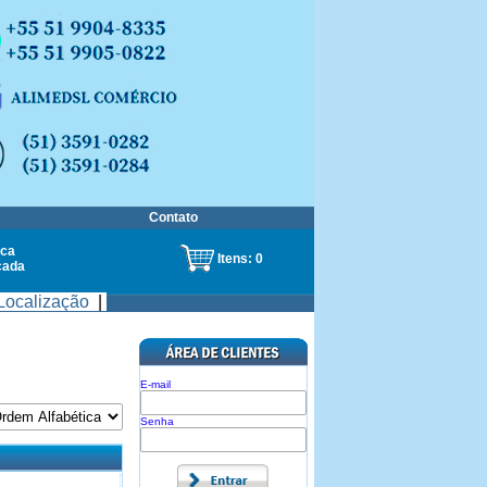
Contato
ca
Itens:
0
çada
Localização
|
E-mail
Senha