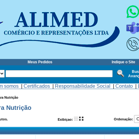
Meus Pedidos
Indique o Site
Bus
Avan
m somos
|
Certificados
|
Responsabilidade Social
|
Contato
|
ra Nutrição
ra Nutrição
utos.
Ordenação:
Exibiçao: