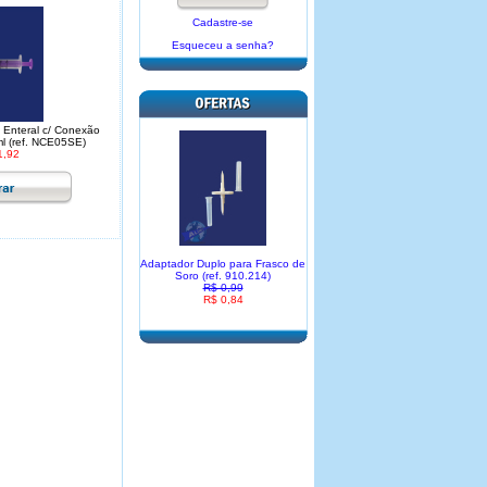
Cadastre-se
Esqueceu a senha?
Enteral c/ Conexão
ml (ref. NCE05SE)
1,92
Adaptador Duplo para Frasco de
Soro (ref. 910.214)
R$ 0,99
R$ 0,84