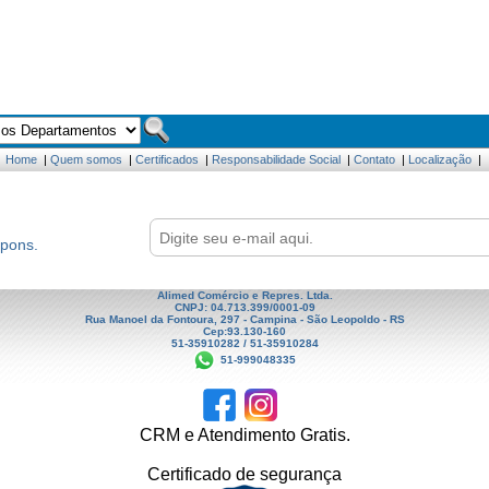
Home
|
Quem somos
|
Certificados
|
Responsabilidade Social
|
Contato
|
Localização
|
upons.
Alimed Comércio e Repres. Ltda.
CNPJ: 04.713.399/0001-09
Rua Manoel da Fontoura, 297 - Campina - São Leopoldo - RS
Cep:93.130-160
51-35910282 / 51-35910284
51-999048335
CRM e Atendimento Gratis.
Certificado de segurança