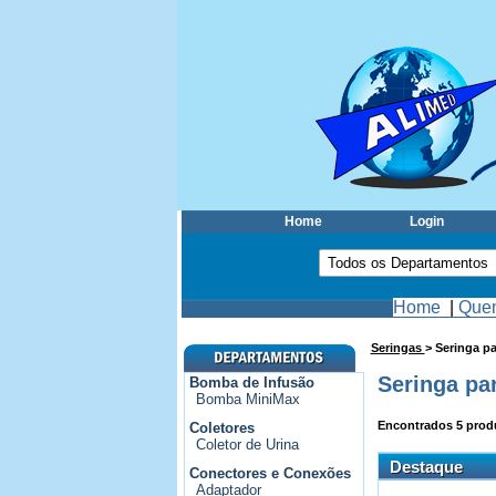
Home
Login
Home
|
Que
Seringas
> Seringa pa
Seringa pa
Bomba de Infusão
Bomba MiniMax
Encontrados
5
prod
Coletores
Coletor de Urina
Destaque
Conectores e Conexões
Adaptador