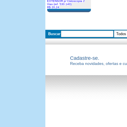
EXTENSOR p/ Cistoscopia 2
Vias (ref. 530.140)
R$ 20,24
Buscar
Cadastre-se.
Receba novidades, ofertas e c