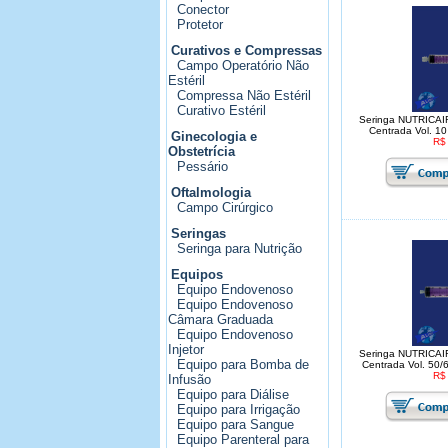
Conector
Protetor
Curativos e Compressas
Campo Operatório Não
Estéril
Compressa Não Estéril
Curativo Estéril
Seringa NUTRICAIR
Centrada Vol. 10
Ginecologia e
R$
Obstetrícia
Pessário
Oftalmologia
Campo Cirúrgico
Seringas
Seringa para Nutrição
Equipos
Equipo Endovenoso
Equipo Endovenoso
Câmara Graduada
Equipo Endovenoso
Injetor
Seringa NUTRICAIR
Equipo para Bomba de
Centrada Vol. 50/
R$
Infusão
Equipo para Diálise
Equipo para Irrigação
Equipo para Sangue
Equipo Parenteral para