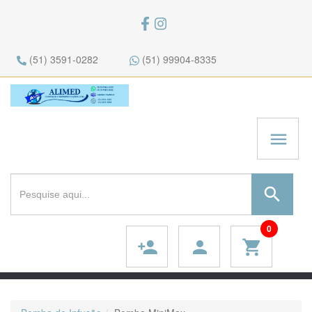
(51) 3591-0282
(51) 99904-8335
menu
search
0
person_add
person
shopping_cart