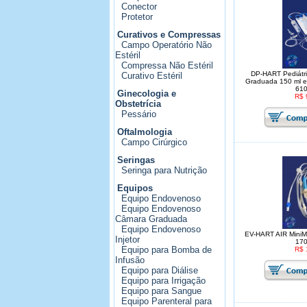
Conector
Protetor
Curativos e Compressas
Campo Operatório Não
Estéril
Compressa Não Estéril
DP-HART Pediátri
Curativo Estéril
Graduada 150 ml e 
610
Ginecologia e
R$ 
Obstetrícia
Pessário
Oftalmologia
Campo Cirúrgico
Seringas
Seringa para Nutrição
Equipos
Equipo Endovenoso
Equipo Endovenoso
Câmara Graduada
Equipo Endovenoso
EV-HART AIR MiniMax
Injetor
170
Equipo para Bomba de
R$ 
Infusão
Equipo para Diálise
Equipo para Irrigação
Equipo para Sangue
Equipo Parenteral para