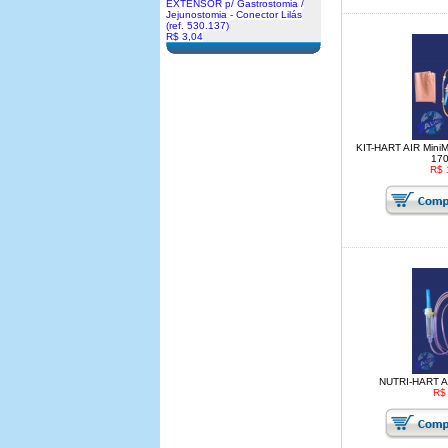
EXTENSOR p/ Gastrostomia /
Jejunostomia - Conector Lilás
(ref. 530.137)
R$ 3,04
KIT-HART AIR MiniMax
170
R$ 
NUTRI-HART AI
R$