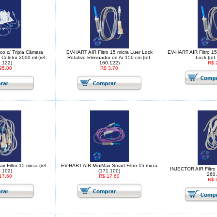
co c/ Tripla Câmara
EV-HART AIR Filtro 15 micra Luer Lock
EV-HART AIR Filtro 15
Coletor 2000 ml (ref.
Rotativo Eliminador de Ar 150 cm (ref.
Lock (ref
.122)
160.122)
R$ 
95,00
R$ 3,70
 Filtro 15 micra (ref.
EV-HART AIR MiniMax Smart Filtro 15 micra
INJECTOR AIR Filtro 
.102)
(171.100)
260.
17,60
R$ 17,60
R$ 