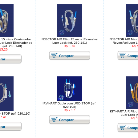
 15 micra Controlador
INJECTOR AIR Filtro 15 micra Reversível
INJECTOR AIR Microg
Luer Lock Eliminador de
Luer Lock (ref. 260.141)
Reversível Luer L
F (ref. 280.140)
R$ 3,76
R$ 
15,20
IRV-HART Duplo com URO-STOP (ref.
520.108)
R$ 9,57
KIT-HART AIR Filtro
STOP (ref. 520.110)
Luer Lock (r
 7,41
R$ 1