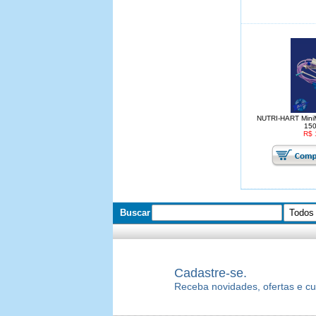
NUTRI-HART MiniMa
150
R$ 
Buscar
Cadastre-se.
Receba novidades, ofertas e c