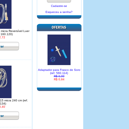
Cadastre-se
Esqueceu a senha?
 micra Reversível Luer
. 160.120)
2,72
Adaptador para Frasco de Soro
(ref. 560.114)
R$ 0,99
R$ 0,84
15 micra 240 cm (ref.
134)
6,40