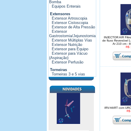
Bomba
Equipos Enterais
Extensores
Extensor Artroscopia
Extensor Cistoscopia
Extensor de Alta Pressão
Extensor
Gastrostomia/Jejunostomia
INJECTOR AIR Filtro
Extensor Múltiplas Vias
de fluxo Reversível 
Ar 210 cm - 8
Extensor Nutrição
R$ 
Extensor para Equipo
Extensor para Vácuo
(Aspiração)
Extensor Perfusão
Torneiras
Torneiras 3 e 5 vias
IRV-HART com URO-
R$