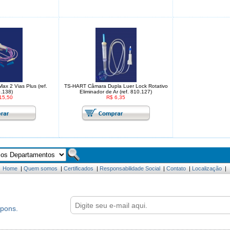
x 2 Vias Plus (ref.
TS-HART Câmara Dupla Luer Lock Rotativo
.138)
Eliminador de Ar (ref. 810.127)
15,50
R$ 6,35
Home
|
Quem somos
|
Certificados
|
Responsabilidade Social
|
Contato
|
Localização
|
upons.