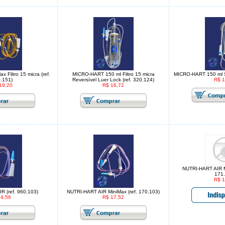
 Filtro 15 micra (ref.
MICRO-HART 150 ml Filtro 15 micra
MICRO-HART 150 ml S
.151)
Reversível Luer Lock (ref. 320.124)
R$ 1
19,20
R$ 16,72
NUTRI-HART AIR Mi
171.
R$ 1
R (ref. 960.103)
NUTRI-HART AIR MiniMax (ref. 170.103)
 4,56
R$ 17,52