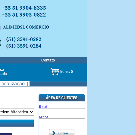
Contato
ca
Itens:
0
çada
Localização
|
E-mail
Senha