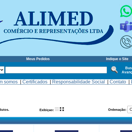
Meus Pedidos
Indique o Site
Bus
Avan
m somos
|
Certificados
|
Responsabilidade Social
|
Contato
|
utos.
Ordenação:
Exibiçao: