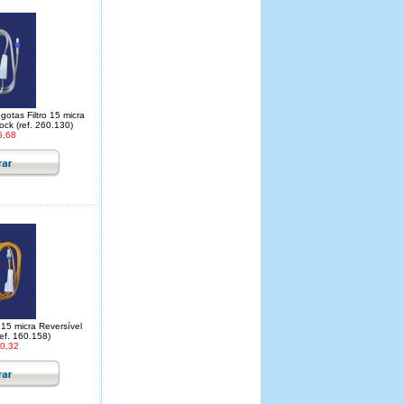
otas Filtro 15 micra
ock (ref. 260.130)
5,68
 15 micra Reversível
ef. 160.158)
0,32