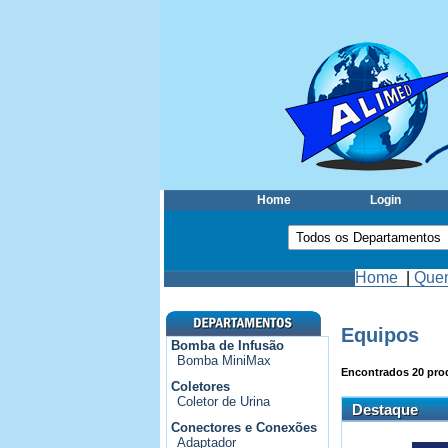
Home
Login
Home
|
Que
Equipos
Bomba de Infusão
Bomba MiniMax
Encontrados
20
prod
Coletores
Coletor de Urina
Destaque
Conectores e Conexões
Adaptador