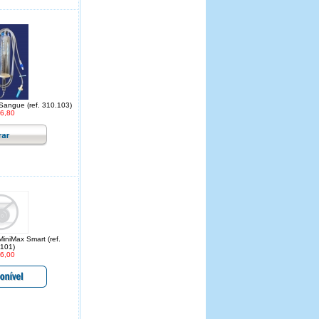
angue (ref. 310.103)
6,80
niMax Smart (ref.
101)
6,00