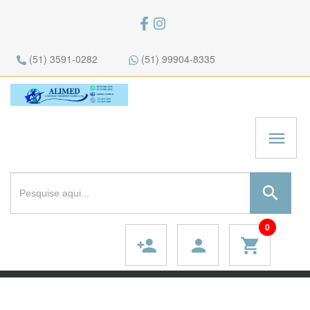
(51) 3591-0282
(51) 99904-8335
menu
search
0
person_add
person
shopping_cart