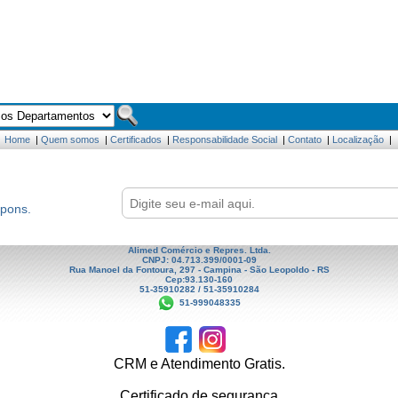
Home
|
Quem somos
|
Certificados
|
Responsabilidade Social
|
Contato
|
Localização
|
upons.
Alimed Comércio e Repres. Ltda.
CNPJ: 04.713.399/0001-09
Rua Manoel da Fontoura, 297 - Campina - São Leopoldo - RS
Cep:93.130-160
51-35910282 / 51-35910284
51-999048335
CRM e Atendimento Gratis.
Certificado de segurança