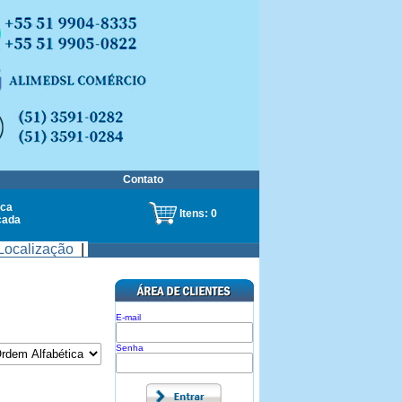
Contato
ca
Itens:
0
çada
Localização
|
E-mail
Senha