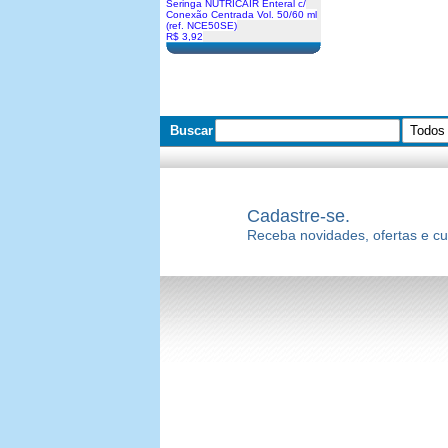
Seringa NUTRICAIR Enteral c/
Conexão Centrada Vol. 50/60 ml
(ref. NCE50SE)
R$ 3,92
Buscar
Cadastre-se.
Receba novidades, ofertas e c