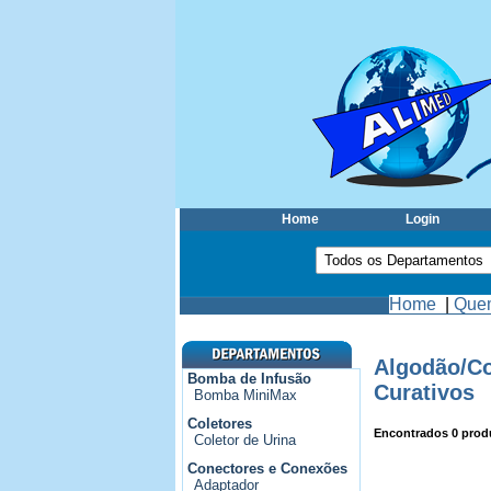
Home
Login
Home
|
Que
Algodão/Co
Bomba de Infusão
Curativos
Bomba MiniMax
Coletores
Encontrados
0
prod
Coletor de Urina
Conectores e Conexões
Adaptador