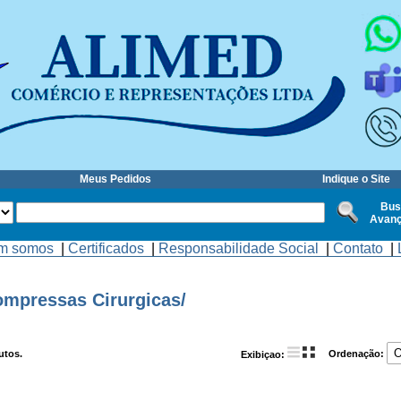
Meus Pedidos
Indique o Site
Bus
Avan
m somos
|
Certificados
|
Responsabilidade Social
|
Contato
|
mpressas Cirurgicas/
utos.
Ordenação:
Exibiçao: